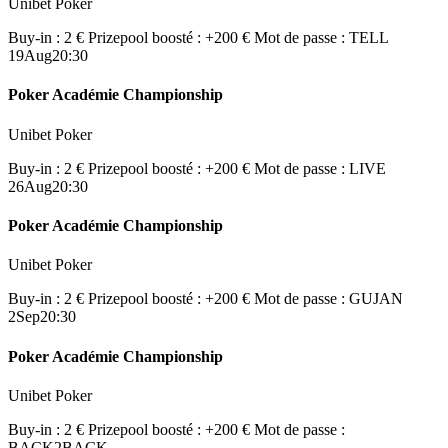
Unibet Poker
Buy-in : 2 €
Prizepool boosté : +200 €
Mot de passe : TELL
19
Aug
20:30
Poker Académie Championship
Unibet Poker
Buy-in : 2 €
Prizepool boosté : +200 €
Mot de passe : LIVE
26
Aug
20:30
Poker Académie Championship
Unibet Poker
Buy-in : 2 €
Prizepool boosté : +200 €
Mot de passe : GUJAN
2
Sep
20:30
Poker Académie Championship
Unibet Poker
Buy-in : 2 €
Prizepool boosté : +200 €
Mot de passe :
BACK2BACK