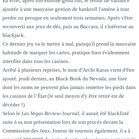
En effet, après son énorme good run, le retour de variance
ajoutée à une mauvaise gestion de bankroll l'amène à tout
perdre ou presque en seulement trois semaines. Après s'être
reconverti aux jeux de dés, puis au Baccara, il s'intéresse au
blackjack.
Ce dernier jeu va le mettre à mal, puisqu'il prend la mauvaise
habitude de marquer les cartes, pratique bien évidemment
interdite dans tous les casinos.
Arrêté à plusieurs reprises, le nom d'Archi Karas vient d'être
ajouté, jeudi dernier, au Black Book du Nevada, une liste
dont les noms ne peuvent plus jamais remettre les pieds dans
les casinos de l’État (le seul moyen d'y être retiré est de
décéder !)
Selon le
Las Vegas Review-Journal
, il aurait été blacklisté
suite à sa non présentation lors de son procès devant la
Commission des Jeux. Joueur de tournois également, il a à