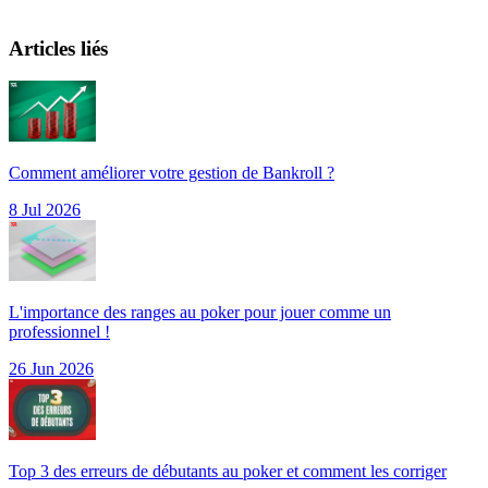
Articles liés
Comment améliorer votre gestion de Bankroll ?
8 Jul 2026
L'importance des ranges au poker pour jouer comme un
professionnel !
26 Jun 2026
Top 3 des erreurs de débutants au poker et comment les corriger