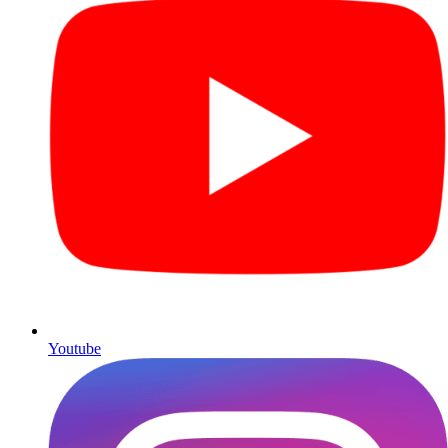
Youtube