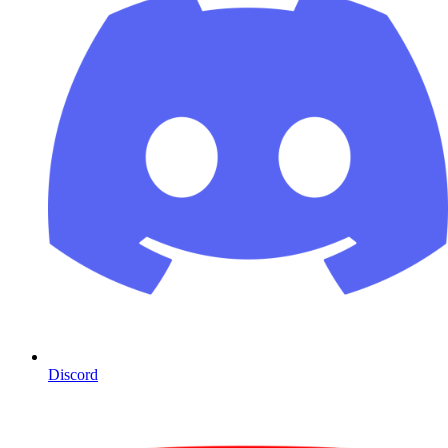
Discord