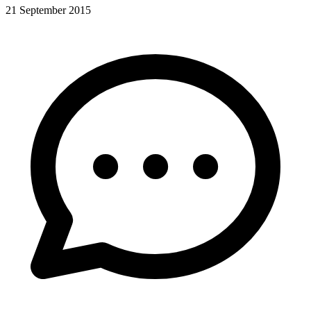
21 September 2015