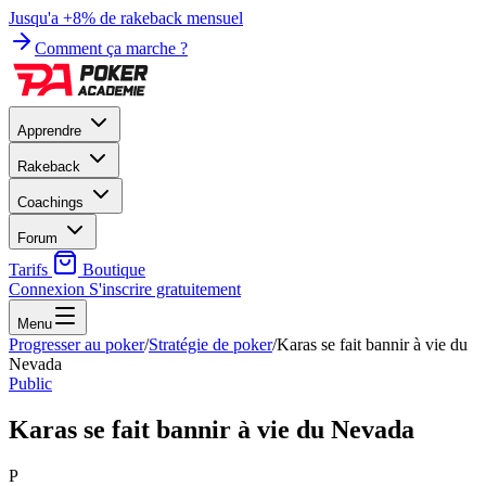
Jusqu'a +8% de rakeback mensuel
Comment ça marche ?
Apprendre
Rakeback
Coachings
Forum
Tarifs
Boutique
Connexion
S'inscrire gratuitement
Menu
Progresser au poker
/
Stratégie de poker
/
Karas se fait bannir à vie du
Nevada
Public
Karas se fait bannir à vie du Nevada
P