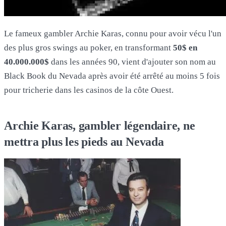
Le fameux gambler Archie Karas, connu pour avoir vécu l'un
des plus gros swings au poker, en transformant
50$ en
40.000.000$
dans les années 90, vient d'ajouter son nom au
Black Book du Nevada après avoir été arrêté au moins 5 fois
pour tricherie dans les casinos de la côte Ouest.
Archie Karas, gambler légendaire, ne
mettra plus les pieds au Nevada