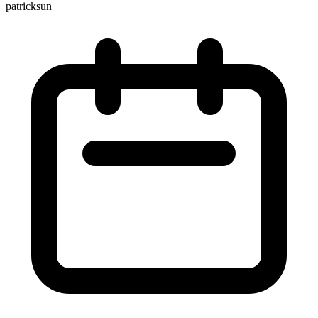
patricksun