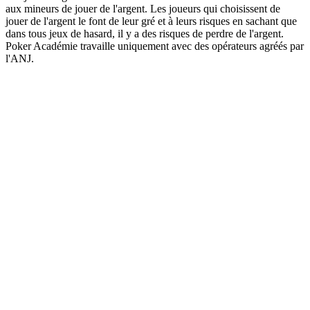
aux mineurs de jouer de l'argent. Les joueurs qui choisissent de
jouer de l'argent le font de leur gré et à leurs risques en sachant que
dans tous jeux de hasard, il y a des risques de perdre de l'argent.
Poker Académie travaille uniquement avec des opérateurs agréés par
l'ANJ.