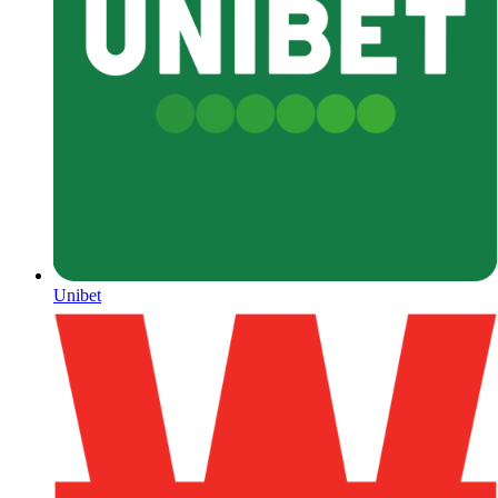
Unibet