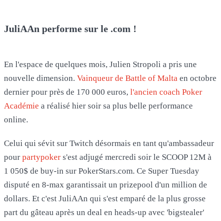
JuliAAn performe sur le .com !
En l'espace de quelques mois, Julien Stropoli a pris une
nouvelle dimension.
Vainqueur de Battle of Malta
en octobre
dernier pour près de 170 000 euros,
l'ancien coach Poker
Académie
a réalisé hier soir sa plus belle performance
online.
Celui qui sévit sur Twitch désormais en tant qu'ambassadeur
pour
partypoker
s'est adjugé mercredi soir le SCOOP 12M à
1 050$ de buy-in sur PokerStars.com. Ce Super Tuesday
disputé en 8-max garantissait un prizepool d'un million de
dollars. Et c'est JuliAAn qui s'est emparé de la plus grosse
part du gâteau après un deal en heads-up avec 'bigstealer'