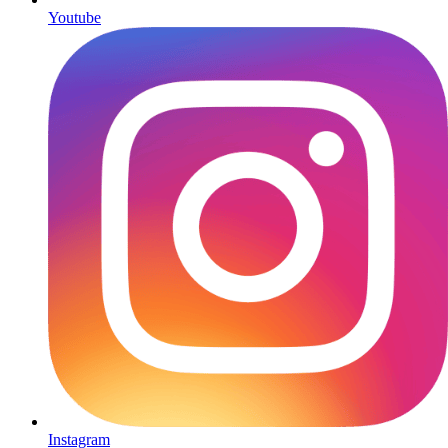
Youtube
Instagram