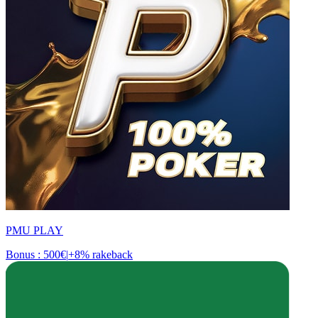
PMU PLAY
Bonus : 500€
|
+8% rakeback