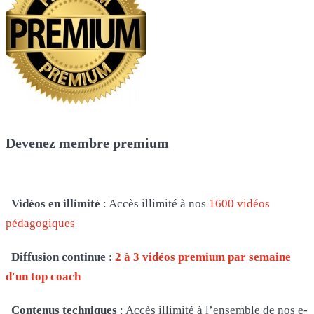
Devenez membre premium
Vidéos en illimité
: Accès illimité à nos
1600 vidéos
pédagogiques
Diffusion continue
:
2 à 3 vidéos premium par semaine
d'un top coach
Contenus techniques
: Accès illimité à l’ensemble de nos e-