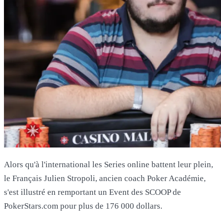
Alors qu'à l'international les Series online battent leur plein,
le Français Julien Stropoli, ancien coach Poker Académie,
s'est illustré en remportant un Event des SCOOP de
PokerStars.com pour plus de 176 000 dollars.