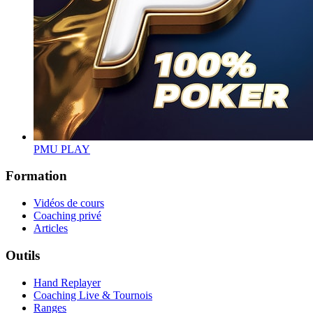
PMU PLAY
Formation
Vidéos de cours
Coaching privé
Articles
Outils
Hand Replayer
Coaching Live & Tournois
Ranges