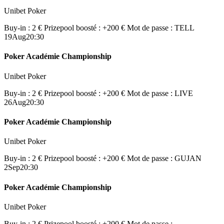
Unibet Poker
Buy-in : 2 €
Prizepool boosté : +200 €
Mot de passe : TELL
19
Aug
20:30
Poker Académie Championship
Unibet Poker
Buy-in : 2 €
Prizepool boosté : +200 €
Mot de passe : LIVE
26
Aug
20:30
Poker Académie Championship
Unibet Poker
Buy-in : 2 €
Prizepool boosté : +200 €
Mot de passe : GUJAN
2
Sep
20:30
Poker Académie Championship
Unibet Poker
Buy-in : 2 €
Prizepool boosté : +200 €
Mot de passe :