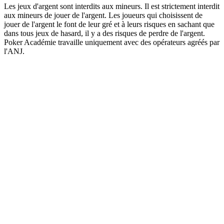
Les jeux d'argent sont interdits aux mineurs. Il est strictement interdit
aux mineurs de jouer de l'argent. Les joueurs qui choisissent de
jouer de l'argent le font de leur gré et à leurs risques en sachant que
dans tous jeux de hasard, il y a des risques de perdre de l'argent.
Poker Académie travaille uniquement avec des opérateurs agréés par
l'ANJ.