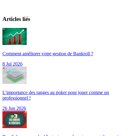
Articles liés
Comment améliorer votre gestion de Bankroll ?
8 Jul 2026
L'importance des ranges au poker pour jouer comme un
professionnel !
26 Jun 2026