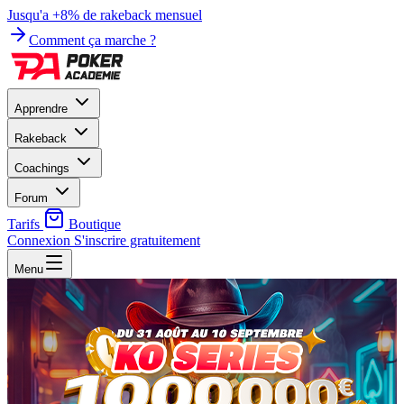
Jusqu'a +8% de rakeback mensuel
Comment ça marche ?
Apprendre
Rakeback
Coachings
Forum
Tarifs
Boutique
Connexion
S'inscrire gratuitement
Menu