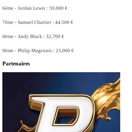
6ème - Jordan Lewis : 59,000 €
7ème - Samuel Chartier : 44,500 €
8ème - Andy Black : 32,700 €
9ème - Philip Magennis : 23,000 €
Partenaires