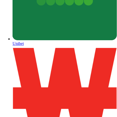
Unibet