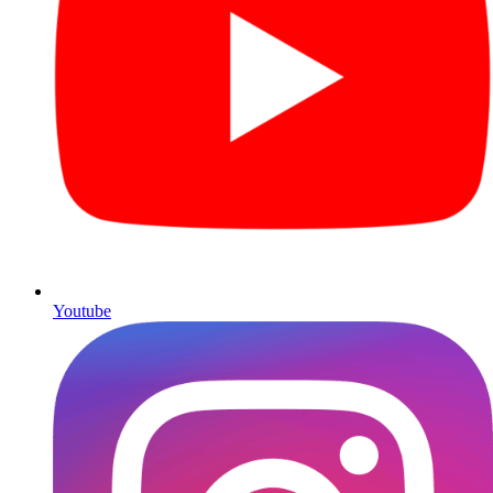
Youtube