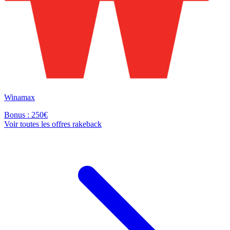
Winamax
Bonus : 250€
Voir toutes les offres rakeback