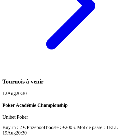
Tournois à venir
12
Aug
20:30
Poker Académie Championship
Unibet Poker
Buy-in : 2 €
Prizepool boosté : +200 €
Mot de passe : TELL
19
Aug
20:30