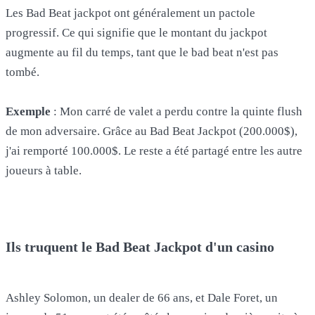
Les Bad Beat jackpot ont généralement un pactole
progressif. Ce qui signifie que le montant du jackpot
augmente au fil du temps, tant que le bad beat n'est pas
tombé.
Exemple
: Mon carré de valet a perdu contre la quinte flush
de mon adversaire. Grâce au Bad Beat Jackpot (200.000$),
j'ai remporté 100.000$. Le reste a été partagé entre les autre
joueurs à table.
Ils truquent le Bad Beat Jackpot d'un casino
Ashley Solomon, un dealer de 66 ans, et Dale Foret, un