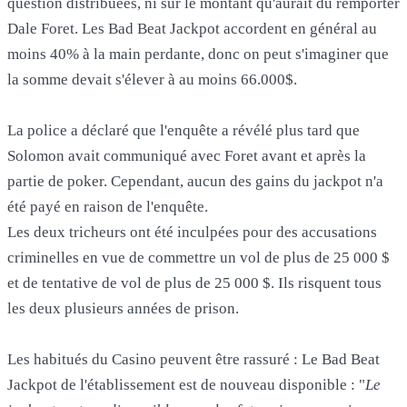
question distribuées, ni sur le montant qu'aurait dû remporter
Dale Foret. Les Bad Beat Jackpot accordent en général au
moins 40% à la main perdante, donc on peut s'imaginer que
la somme devait s'élever à au moins 66.000$.
La police a déclaré que l'enquête a révélé plus tard que
Solomon avait communiqué avec Foret avant et après la
partie de poker. Cependant, aucun des gains du jackpot n'a
été payé en raison de l'enquête.
Les deux tricheurs ont été inculpées pour des accusations
criminelles en vue de commettre un vol de plus de 25 000 $
et de tentative de vol de plus de 25 000 $. Ils risquent tous
les deux plusieurs années de prison.
Les habitués du Casino peuvent être rassuré : Le Bad Beat
Jackpot de l'établissement est de nouveau disponible : "
Le