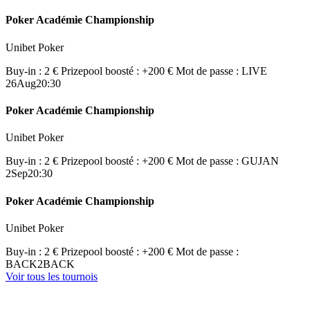
Poker Académie Championship
Unibet Poker
Buy-in : 2 €
Prizepool boosté : +200 €
Mot de passe : LIVE
26
Aug
20:30
Poker Académie Championship
Unibet Poker
Buy-in : 2 €
Prizepool boosté : +200 €
Mot de passe : GUJAN
2
Sep
20:30
Poker Académie Championship
Unibet Poker
Buy-in : 2 €
Prizepool boosté : +200 €
Mot de passe :
BACK2BACK
Voir tous les tournois