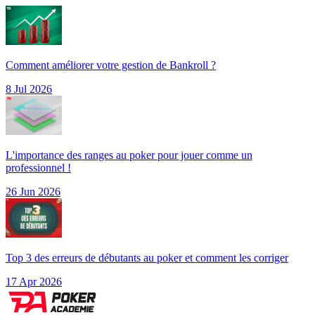
Comment améliorer votre gestion de Bankroll ?
8 Jul 2026
L'importance des ranges au poker pour jouer comme un
professionnel !
26 Jun 2026
Top 3 des erreurs de débutants au poker et comment les corriger
17 Apr 2026