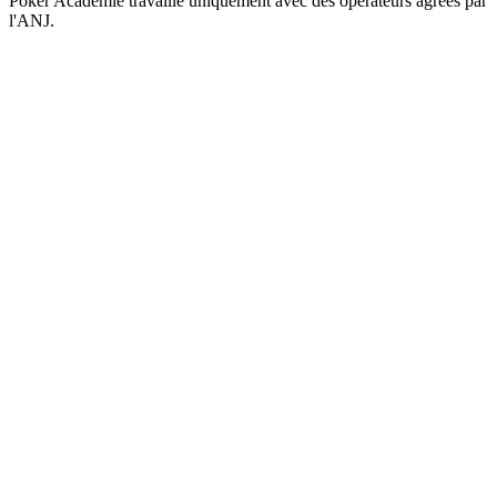
Poker Académie travaille uniquement avec des opérateurs agréés par
l'ANJ.