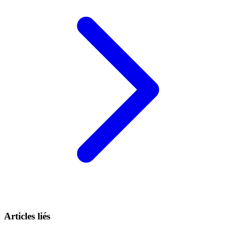
Articles liés