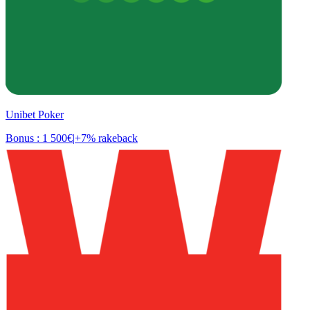
Unibet Poker
Bonus : 1 500€
|
+7% rakeback