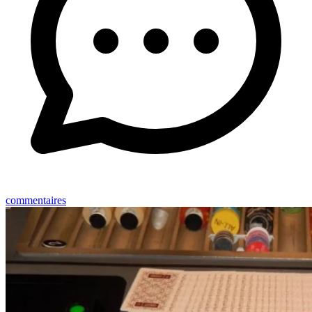
commentaires