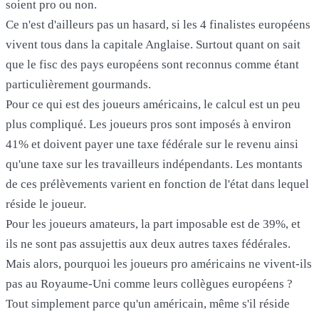
soient pro ou non.
Ce n'est d'ailleurs pas un hasard, si les 4 finalistes européens
vivent tous dans la capitale Anglaise. Surtout quant on sait
que le fisc des pays européens sont reconnus comme étant
particulièrement gourmands.
Pour ce qui est des joueurs américains, le calcul est un peu
plus compliqué. Les joueurs pros sont imposés à environ
41% et doivent payer une taxe fédérale sur le revenu ainsi
qu'une taxe sur les travailleurs indépendants. Les montants
de ces prélèvements varient en fonction de l'état dans lequel
réside le joueur.
Pour les joueurs amateurs, la part imposable est de 39%, et
ils ne sont pas assujettis aux deux autres taxes fédérales.
Mais alors, pourquoi les joueurs pro américains ne vivent-ils
pas au Royaume-Uni comme leurs collègues européens ?
Tout simplement parce qu'un américain, même s'il réside