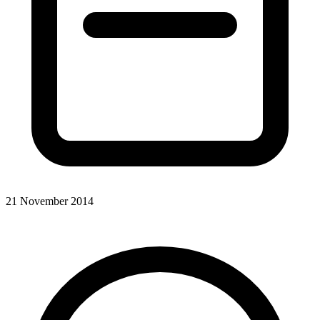
21 November 2014