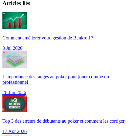
Articles liés
Comment améliorer votre gestion de Bankroll ?
8 Jul 2026
L'importance des ranges au poker pour jouer comme un
professionnel !
26 Jun 2026
Top 3 des erreurs de débutants au poker et comment les corriger
17 Apr 2026