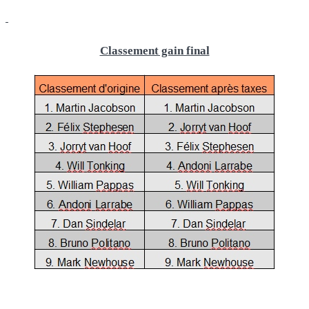
Classement gain final