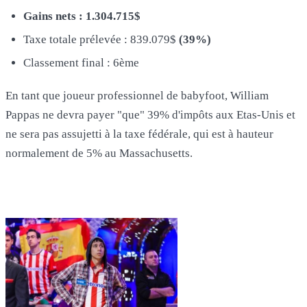
Gains nets : 1.304.715$
Taxe totale prélevée : 839.079$
(39%)
Classement final : 6ème
En tant que joueur professionnel de babyfoot, William
Pappas ne devra payer "que" 39% d'impôts aux Etas-Unis et
ne sera pas assujetti à la taxe fédérale, qui est à hauteur
normalement de 5% au Massachusetts.