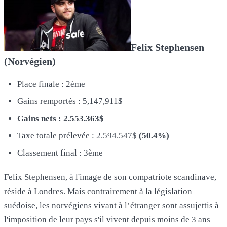
Felix Stephensen
(Norvégien)
Place finale : 2ème
Gains remportés : 5,147,911$
Gains nets : 2.553.363$
Taxe totale prélevée : 2.594.547$
(50.4%)
Classement final : 3ème
Felix Stephensen, à l'image de son compatriote scandinave,
réside à Londres. Mais contrairement à la législation
suédoise, les norvégiens vivant à l’étranger sont assujettis à
l'imposition de leur pays s'il vivent depuis moins de 3 ans