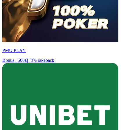
PMU PLAY
Bonus : 500€
|
+8% rakeback