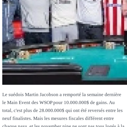
Le suédois Martin Jacobson a remporté la semaine dernière
le Main Event des WSOP pour 10.000.000$ de gains. Au
total, c'est plus de 28.000.000$ qui ont été reversés entre les
neuf finalistes. Mais les mesures fiscales différent entre
chaque pays, et les november nine ne sont pas tous logés à la