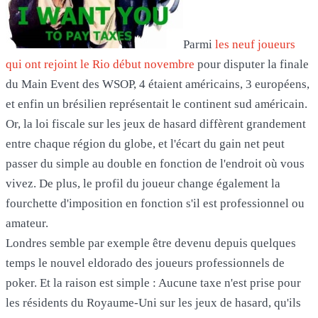
Parmi
les neuf joueurs
qui ont rejoint le Rio début novembre
pour disputer la finale
du Main Event des WSOP, 4 étaient américains, 3 européens,
et enfin un brésilien représentait le continent sud américain.
Or, la loi fiscale sur les jeux de hasard diffèrent grandement
entre chaque région du globe, et l'écart du gain net peut
passer du simple au double en fonction de l'endroit où vous
vivez. De plus, le profil du joueur change également la
fourchette d'imposition en fonction s'il est professionnel ou
amateur.
Londres semble par exemple être devenu depuis quelques
temps le nouvel eldorado des joueurs professionnels de
poker. Et la raison est simple : Aucune taxe n'est prise pour
les résidents du Royaume-Uni sur les jeux de hasard, qu'ils