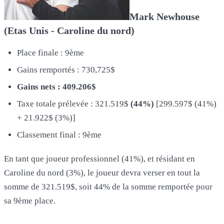
Mark Newhouse
(Etas Unis - Caroline du nord)
Place finale : 9ème
Gains remportés : 730,725$
Gains nets : 409.206$
Taxe totale prélevée : 321.519$
(44%)
[299.597$ (41%)
+ 21.922$ (3%)]
Classement final : 9ème
En tant que joueur professionnel (41%), et résidant en
Caroline du nord (3%), le joueur devra verser en tout la
somme de 321.519$, soit 44% de la somme remportée pour
sa 9ème place.