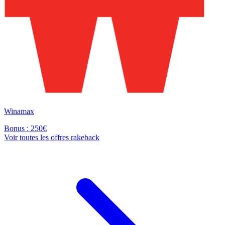
Winamax
Bonus : 250€
Voir toutes les offres rakeback