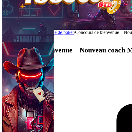
Progresser au poker
/
Stratégie de poker
/
Concours de bienvenue – Nouv
Public
Concours de bienvenue – Nouveau coach MT
Dorian_PA