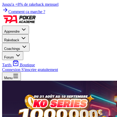
Jusqu'a +8% de rakeback mensuel
Comment ça marche ?
Apprendre
Rakeback
Coachings
Forum
Tarifs
Boutique
Connexion
S'inscrire gratuitement
Menu