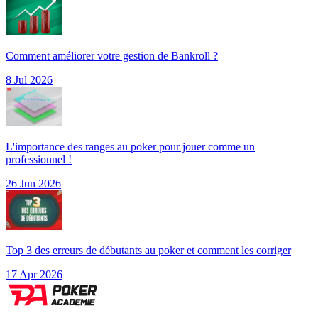
Comment améliorer votre gestion de Bankroll ?
8 Jul 2026
L'importance des ranges au poker pour jouer comme un
professionnel !
26 Jun 2026
Top 3 des erreurs de débutants au poker et comment les corriger
17 Apr 2026