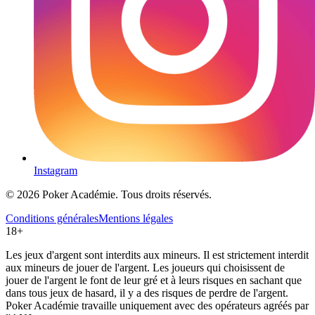
Instagram
© 2026 Poker Académie. Tous droits réservés.
Conditions générales
Mentions légales
18+
Les jeux d'argent sont interdits aux mineurs. Il est strictement interdit
aux mineurs de jouer de l'argent. Les joueurs qui choisissent de
jouer de l'argent le font de leur gré et à leurs risques en sachant que
dans tous jeux de hasard, il y a des risques de perdre de l'argent.
Poker Académie travaille uniquement avec des opérateurs agréés par