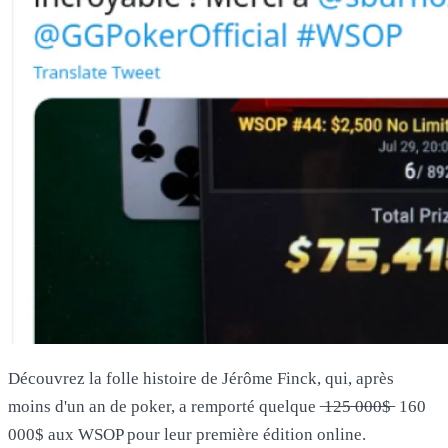
Découvrez la folle histoire de Jérôme Finck, qui, après
moins d'un an de poker, a remporté quelque ̶1̶2̶5̶ ̶0̶0̶0̶$̶ 160
000$ aux WSOP pour leur première édition online.