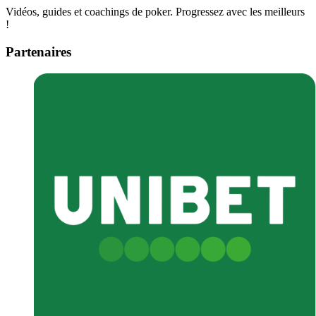
Vidéos, guides et coachings de poker. Progressez avec les meilleurs
!
Partenaires