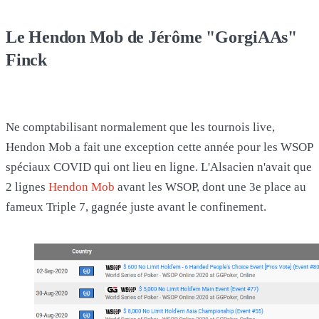
Le Hendon Mob de Jérôme "GorgiAAs"
Finck
Ne comptabilisant normalement que les tournois live,
Hendon Mob a fait une exception cette année pour les WSOP
spéciaux COVID qui ont lieu en ligne. L'Alsacien n'avait que
2 lignes
Hendon Mob
avant les WSOP, dont une 3e place au
fameux Triple 7, gagnée juste avant le confinement.