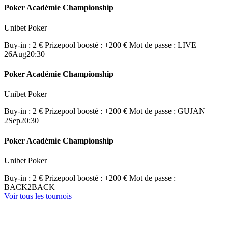
Poker Académie Championship
Unibet Poker
Buy-in : 2 €
Prizepool boosté : +200 €
Mot de passe : LIVE
26
Aug
20:30
Poker Académie Championship
Unibet Poker
Buy-in : 2 €
Prizepool boosté : +200 €
Mot de passe : GUJAN
2
Sep
20:30
Poker Académie Championship
Unibet Poker
Buy-in : 2 €
Prizepool boosté : +200 €
Mot de passe :
BACK2BACK
Voir tous les tournois