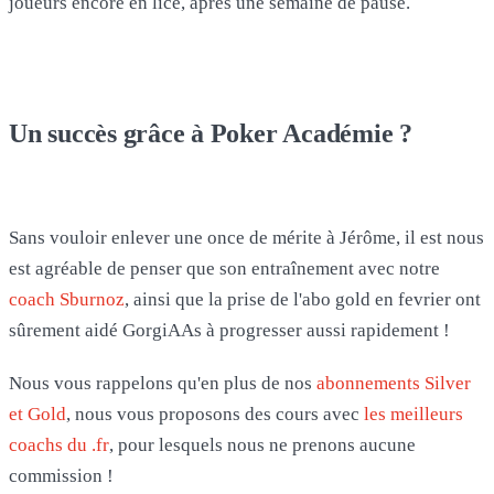
joueurs encore en lice, après une semaine de pause.
Un succès grâce à Poker Académie ?
Sans vouloir enlever une once de mérite à Jérôme, il est nous
est agréable de penser que son entraînement avec notre
coach Sburnoz
, ainsi que la prise de l'abo gold en fevrier ont
sûrement aidé GorgiAAs à progresser aussi rapidement !
Nous vous rappelons qu'en plus de nos
abonnements Silver
et Gold
, nous vous proposons des cours avec
les meilleurs
coachs du .fr
, pour lesquels nous ne prenons aucune
commission !