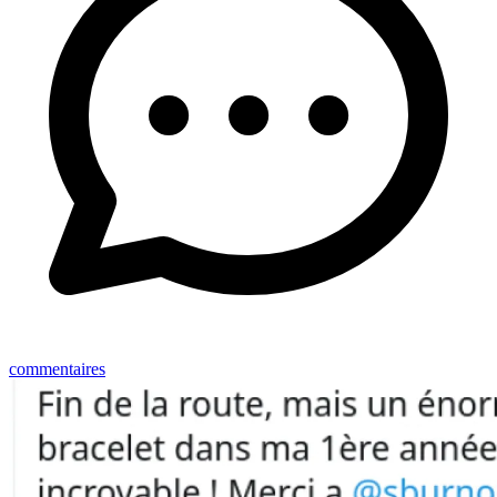
commentaires