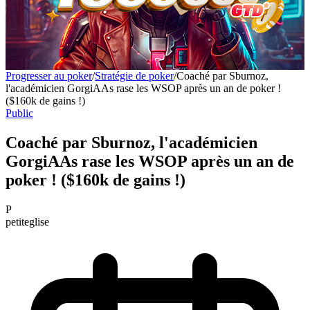
Progresser au poker
/
Stratégie de poker
/
Coaché par Sburnoz,
l'académicien GorgiAAs rase les WSOP après un an de poker !
($160k de gains !)
Public
Coaché par Sburnoz, l'académicien
GorgiAAs rase les WSOP après un an de
poker ! ($160k de gains !)
P
petiteglise