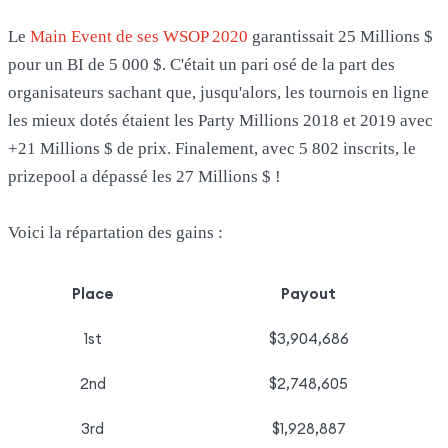
Le
Main Event de ses WSOP 2020
garantissait 25 Millions $
pour un BI de 5 000 $. C'était un pari osé de la part des
organisateurs sachant que, jusqu'alors, les tournois en ligne
les mieux dotés étaient les Party Millions 2018 et 2019 avec
+21 Millions $ de prix. Finalement, avec 5 802 inscrits, le
prizepool a dépassé les 27 Millions $ !
Voici la répartation des gains :
Place
Payout
1st
$3,904,686
2nd
$2,748,605
3rd
$1,928,887