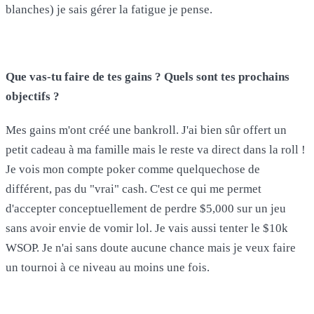
blanches) je sais gérer la fatigue je pense.
Que vas-tu faire de tes gains ? Quels sont tes prochains
objectifs ?
Mes gains m'ont créé une bankroll. J'ai bien sûr offert un
petit cadeau à ma famille mais le reste va direct dans la roll !
Je vois mon compte poker comme quelquechose de
différent, pas du "vrai" cash. C'est ce qui me permet
d'accepter conceptuellement de perdre $5,000 sur un jeu
sans avoir envie de vomir lol. Je vais aussi tenter le $10k
WSOP. Je n'ai sans doute aucune chance mais je veux faire
un tournoi à ce niveau au moins une fois.