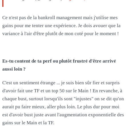
Ce n'est pas de la bankroll management mais j'utilise mes
gains pour me tenter une expérience. Je dois avouer que la
variance à l'air d'être plutôt de mon coté pour le moment !
Es-tu content de ta perf ou plutôt frustré d'être arrivé
aussi loin ?
C'est un sentiment étrange ... je suis bien sûr fier et surpris
d'avoir fait une TF et un top 50 sur le Main ! En revanche, à
chaque bust, surtout lorsqu'ils sont "injustes" on se dit qu'on
aurait pu faire mieux, aller plus loin. Le plus dur pour moi
est d'avoir bust juste avant l'augmentation exponentielle des
gains sur le Main et la TF.