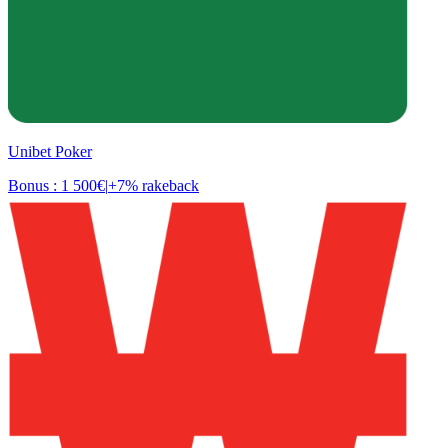
Unibet Poker
Bonus : 1 500€
|
+7% rakeback