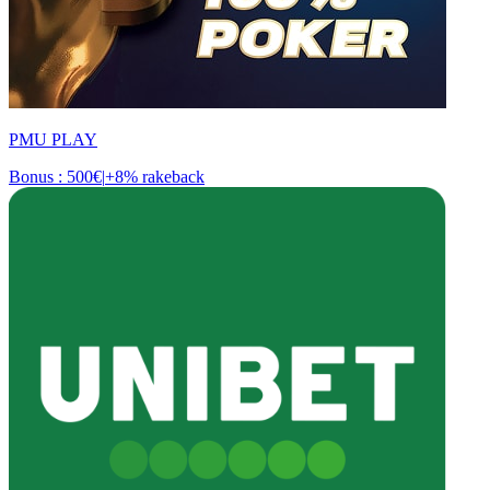
PMU PLAY
Bonus : 500€
|
+8% rakeback