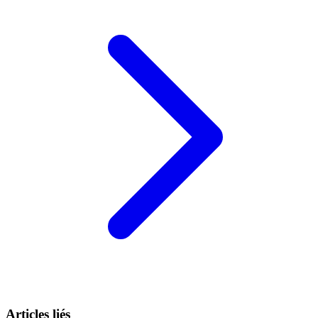
Articles liés