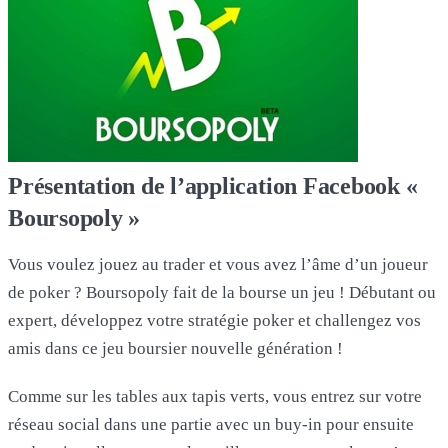
Présentation de l’application Facebook «
Boursopoly »
Vous voulez jouez au trader et vous avez l’âme d’un joueur
de poker ? Boursopoly fait de la bourse un jeu ! Débutant ou
expert, développez votre stratégie poker et challengez vos
amis dans ce jeu boursier nouvelle génération !
Comme sur les tables aux tapis verts, vous entrez sur votre
réseau social dans une partie avec un buy-in pour ensuite