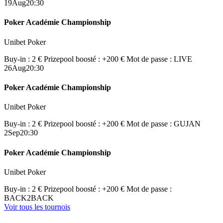
19
Aug
20:30
Poker Académie Championship
Unibet Poker
Buy-in : 2 €
Prizepool boosté : +200 €
Mot de passe : LIVE
26
Aug
20:30
Poker Académie Championship
Unibet Poker
Buy-in : 2 €
Prizepool boosté : +200 €
Mot de passe : GUJAN
2
Sep
20:30
Poker Académie Championship
Unibet Poker
Buy-in : 2 €
Prizepool boosté : +200 €
Mot de passe :
BACK2BACK
Voir tous les tournois