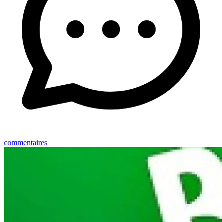
commentaires