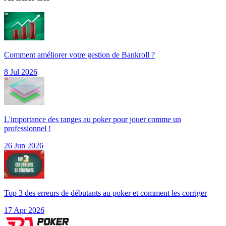
Comment améliorer votre gestion de Bankroll ?
8 Jul 2026
L'importance des ranges au poker pour jouer comme un
professionnel !
26 Jun 2026
Top 3 des erreurs de débutants au poker et comment les corriger
17 Apr 2026