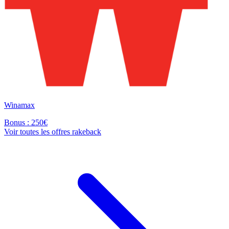
Winamax
Bonus : 250€
Voir toutes les offres rakeback