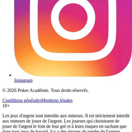
Instagram
© 2026 Poker Académie. Tous droits réservés.
Conditions générales
Mentions légales
18+
Les jeux d'argent sont interdits aux mineurs. Il est strictement interdit
aux mineurs de jouer de l'argent. Les joueurs qui choisissent de
jouer de l'argent le font de leur gré et à leurs risques en sachant que
dans tous jeux de hasard, il y a des risques de perdre de l'argent.