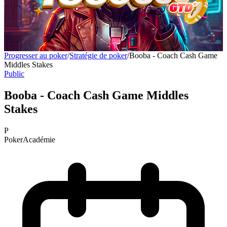
Progresser au poker
/
Stratégie de poker
/
Booba - Coach Cash Game
Middles Stakes
Public
Booba - Coach Cash Game Middles
Stakes
P
PokerAcadémie