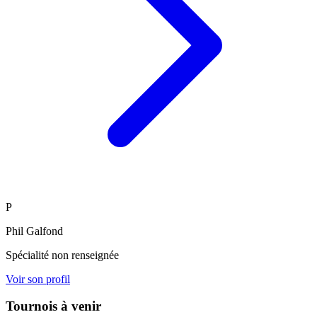
P
Phil Galfond
Spécialité non renseignée
Voir son profil
Tournois à venir