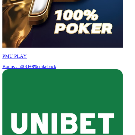
PMU PLAY
Bonus : 500€
|
+8% rakeback