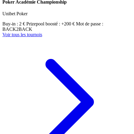
Poker Académie Championship
Unibet Poker
Buy-in : 2 €
Prizepool boosté : +200 €
Mot de passe :
BACK2BACK
Voir tous les tournois