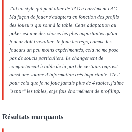
J'ai un style qui peut aller de TAG à carrément LAG.
Ma façon de jouer s'adaptera en fonction des profils
des joueurs qui sont à la table. Cette adaptation au
poker est une des choses les plus importantes qu'un
joueur doit travailler. Je joue les regs, comme les
joueurs un peu moins expérimentés, cela ne me pose
pas de soucis particuliers. Le changement de
comportement à table de la part de certains regs est
aussi une source d'information très importante. C'est
pour cela que je ne joue jamais plus de 4 tables, j'aime
"sentir" les tables, et je fais énormément de profiling.
Résultats marquants