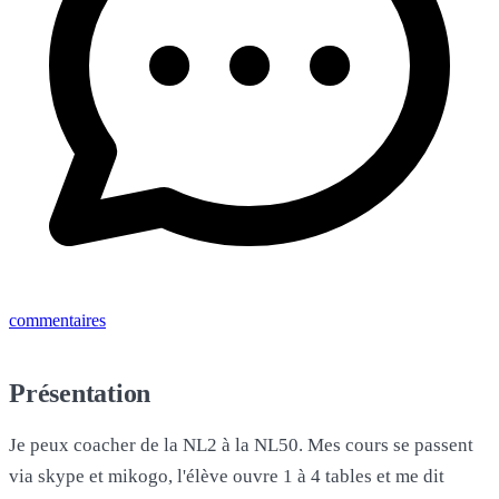
commentaires
Présentation
Je peux coacher de la NL2 à la NL50. Mes cours se passent
via skype et mikogo, l'élève ouvre 1 à 4 tables et me dit