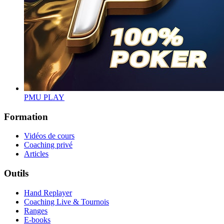
PMU PLAY
Formation
Vidéos de cours
Coaching privé
Articles
Outils
Hand Replayer
Coaching Live & Tournois
Ranges
E-books