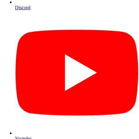
Discord
Youtube