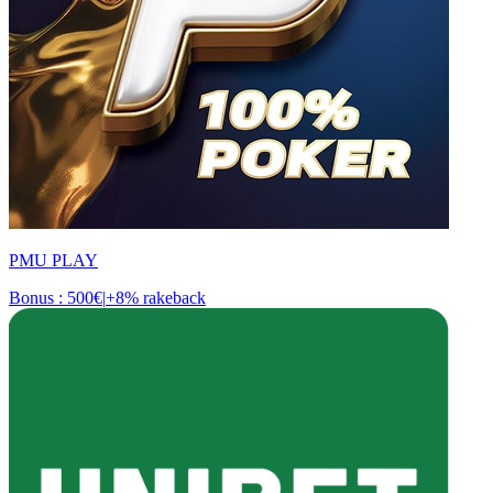
PMU PLAY
Bonus : 500€
|
+8% rakeback