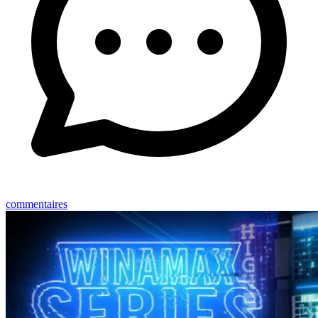
commentaires