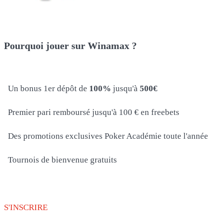
Pourquoi jouer sur Winamax ?
Un bonus 1er dépôt de
100%
jusqu'à
500€
Premier pari remboursé jusqu'à 100 € en freebets
Des promotions exclusives Poker Académie toute l'année
Tournois de bienvenue gratuits
S'INSCRIRE