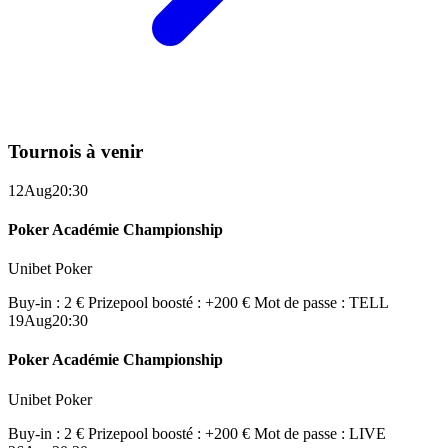
Tournois à venir
12
Aug
20:30
Poker Académie Championship
Unibet Poker
Buy-in : 2 €
Prizepool boosté : +200 €
Mot de passe : TELL
19
Aug
20:30
Poker Académie Championship
Unibet Poker
Buy-in : 2 €
Prizepool boosté : +200 €
Mot de passe : LIVE