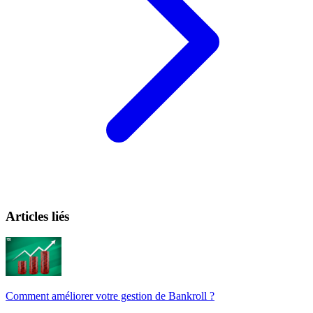
Articles liés
Comment améliorer votre gestion de Bankroll ?