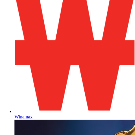
Winamax