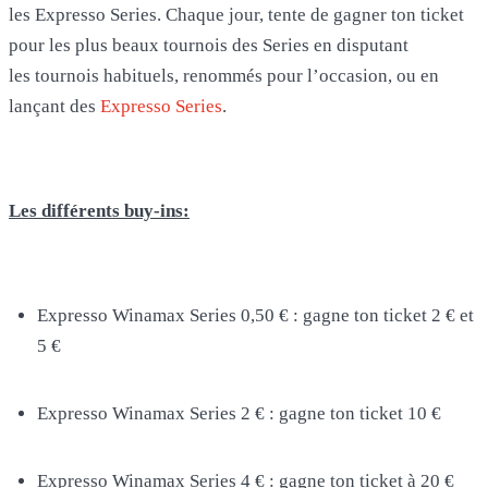
les Expresso Series. Chaque jour, tente de gagner ton ticket
pour les plus beaux tournois des Series en disputant
les tournois habituels, renommés pour l’occasion, ou en
lançant des
Expresso Series
.
Les différents buy-ins:
Expresso Winamax Series 0,50 € : gagne ton ticket 2 € et
5 €
Expresso Winamax Series 2 € : gagne ton ticket 10 €
Expresso Winamax Series 4 € : gagne ton ticket à 20 €