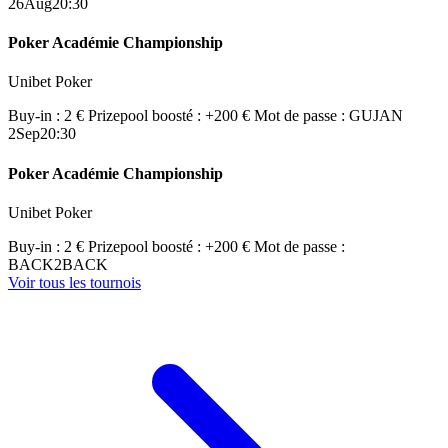
26
Aug
20:30
Poker Académie Championship
Unibet Poker
Buy-in : 2 €
Prizepool boosté : +200 €
Mot de passe : GUJAN
2
Sep
20:30
Poker Académie Championship
Unibet Poker
Buy-in : 2 €
Prizepool boosté : +200 €
Mot de passe :
BACK2BACK
Voir tous les tournois