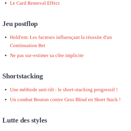
Le Card Removal Effect
Jeu postflop
Hold'em: Les facteurs influençant la réussite d'un
Continuation Bet
Ne pas sur-estimer sa côte implicite
Shortstacking
Une méthode anti-tilt : le short-stacking progressif !
Un combat Bouton contre Gros Blind en Short Stack !
Lutte des styles