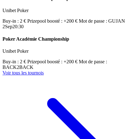
Unibet Poker
Buy-in : 2 €
Prizepool boosté : +200 €
Mot de passe : GUJAN
2
Sep
20:30
Poker Académie Championship
Unibet Poker
Buy-in : 2 €
Prizepool boosté : +200 €
Mot de passe :
BACK2BACK
Voir tous les tournois