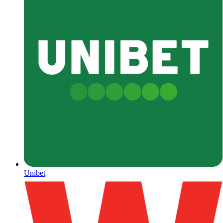
Unibet