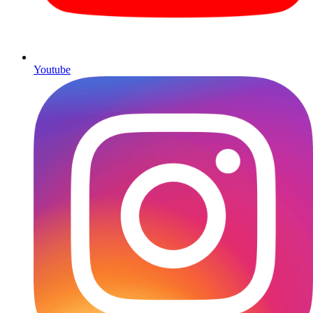
Youtube