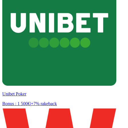
Unibet Poker
Bonus : 1 500€
|
+7% rakeback