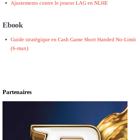
Ajustements contre le joueur LAG en NLHE
Ebook
Guide stratégique en Cash Game Short Handed No-Limit
(6-max)
Partenaires