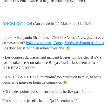
pas de classement sur Betclic.je le trouve ou svp merci
ANCELOVITCH
(Ancelovitch)
17
Mai 23, 2014, 12:41
[quote=« Benjamin Shal » post=769879]• Vous n’avez pas accès à
ce classement?
Poker Academie | Cours, Vidéos et Forum de Poker
Les données seront bien rétroactives btw!
• Les données du classement incluent Everest ET Betclic. Il n’y a
pas de rakerace A ou rakerace B - ça c’est le classement de la
RAKERACE 8000€.
• ANCELOVITCH: j’ai réinitialisé ton affiliation betclic, tu peux
déclarer le nouveau login de connexion
S’il y a des points qui sont encore flous hésitez pas![/quote]
Fait surtout que je suis chaud déjà 28 centimes ^^