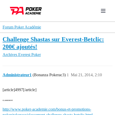
Forum Poker Académie
Challenge Shastas sur Everest-Betclic:
200€ ajoutés!
Archives
Everest Poker
Administrateur1
(Bonanza Pokerac3)
1
Mai 21, 2014, 2:10
[article]4997[/article]
CLASSEMENT
http://www.poker-academie.com/bonus-et-promotions-
poker/rakerace/classement-challenge-shasta-betclic.html