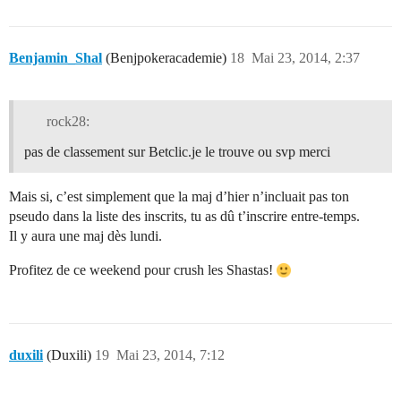
Benjamin_Shal
(Benjpokeracademie)
18
Mai 23, 2014, 2:37
rock28:
pas de classement sur Betclic.je le trouve ou svp merci
Mais si, c’est simplement que la maj d’hier n’incluait pas ton
pseudo dans la liste des inscrits, tu as dû t’inscrire entre-temps.
Il y aura une maj dès lundi.
Profitez de ce weekend pour crush les Shastas!
duxili
(Duxili)
19
Mai 23, 2014, 7:12