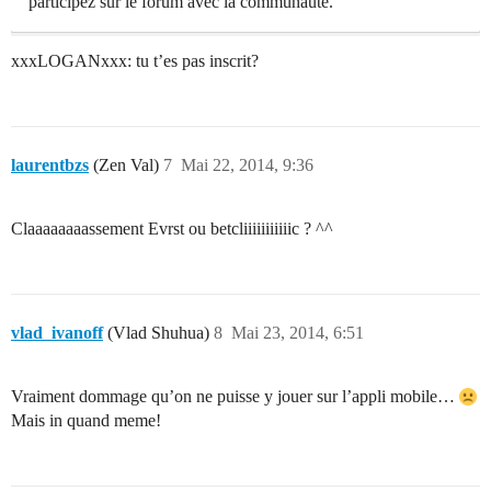
participez sur le forum avec la communauté.
xxxLOGANxxx: tu t’es pas inscrit?
laurentbzs
(Zen Val)
7
Mai 22, 2014, 9:36
Claaaaaaaassement Evrst ou betcliiiiiiiiiiic ? ^^
vlad_ivanoff
(Vlad Shuhua)
8
Mai 23, 2014, 6:51
Vraiment dommage qu’on ne puisse y jouer sur l’appli mobile…
Mais in quand meme!