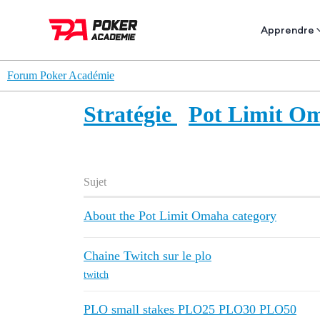
Apprendre
Forum Poker Académie
Stratégie
Pot Limit O
Sujet
About the Pot Limit Omaha category
Chaine Twitch sur le plo
twitch
PLO small stakes PLO25 PLO30 PLO50