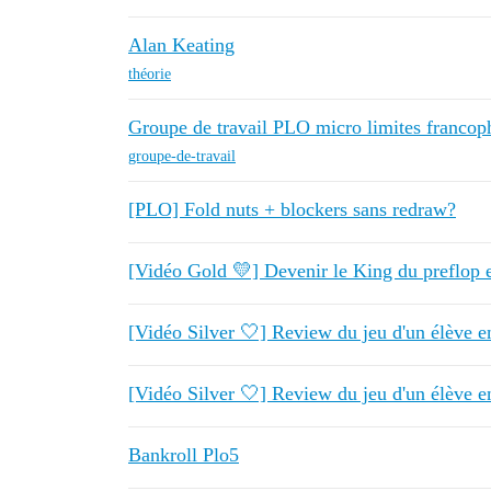
Alan Keating
théorie
Groupe de travail PLO micro limites franco
groupe-de-travail
[PLO] Fold nuts + blockers sans redraw?
[Vidéo Gold 💛] Devenir le King du preflop
[Vidéo Silver 🤍] Review du jeu d'un élève 
[Vidéo Silver 🤍] Review du jeu d'un élève 
Bankroll Plo5