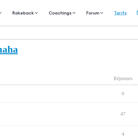
Tarifs
Rakeback
Coachings
Forum
maha
Réponses
0
47
4