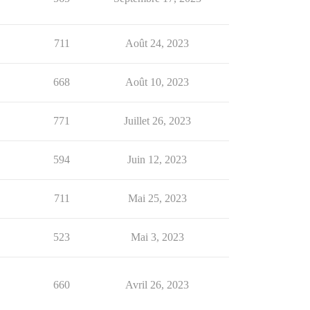
711
Août 24, 2023
668
Août 10, 2023
771
Juillet 26, 2023
594
Juin 12, 2023
711
Mai 25, 2023
523
Mai 3, 2023
660
Avril 26, 2023