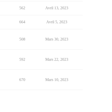
562
Avril 13, 2023
664
Avril 5, 2023
508
Mars 30, 2023
592
Mars 22, 2023
670
Mars 10, 2023