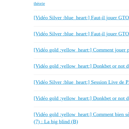
théorie
[Vidéo Silver :blue_heart:] Faut-il jouer GT
[Vidéo Silver :blue_heart:] Faut-il jouer GT
[Vidéo gold :yellow_heart:] Comment jouer p
[Vidéo gold :yellow_heart:] Donkbet or not 
[Vidéo Silver :blue_heart:] Session Live de 
[Vidéo gold :yellow_heart:] Donkbet or not
[Vidéo gold :yellow_heart:] Comment bien sé
(7) : La big blind (B)