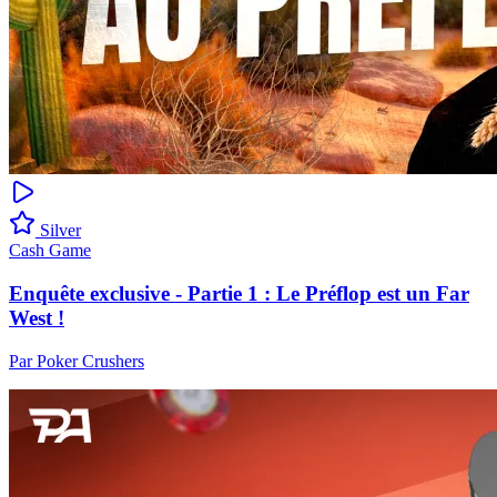
Silver
Cash Game
Enquête exclusive - Partie 1 : Le Préflop est un Far
West !
Par Poker Crushers