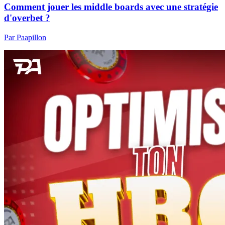
Comment jouer les middle boards avec une stratégie
d'overbet ?
Par Paapillon