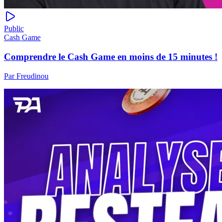
Public
Cash Game
Comprendre le Cash Game en moins de 15 minutes !
Par Freudinou