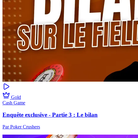
Gold
Cash Game
Enquête exclusive - Partie 3 : Le bilan
Par Poker Crushers