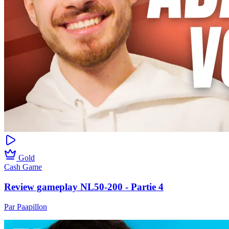
Gold
Cash Game
Review gameplay NL50-200 - Partie 4
Par Paapillon