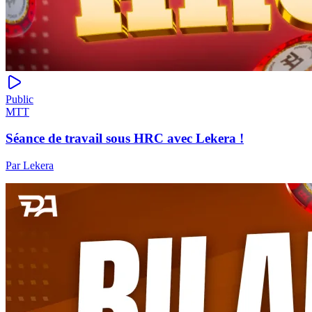
Public
MTT
Séance de travail sous HRC avec Lekera !
Par Lekera