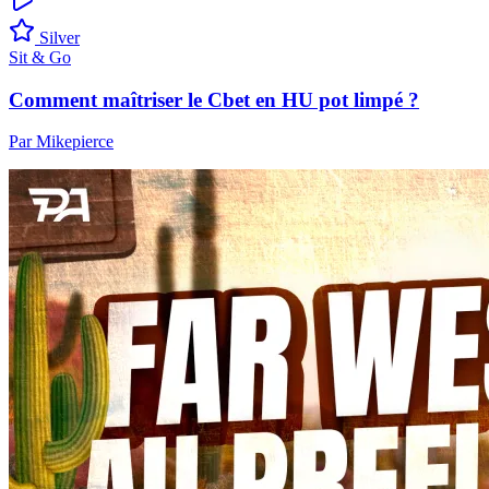
Silver
Sit & Go
Comment maîtriser le Cbet en HU pot limpé ?
Par Mikepierce