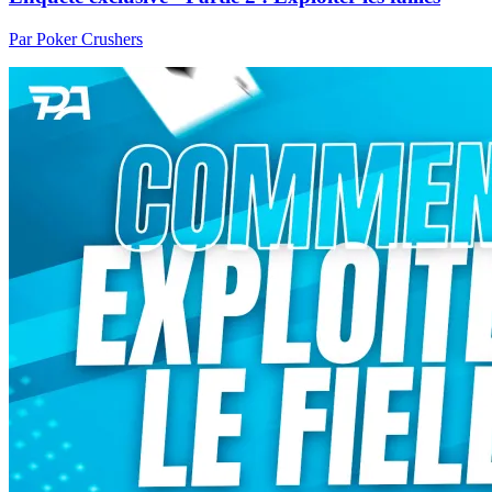
Par Poker Crushers