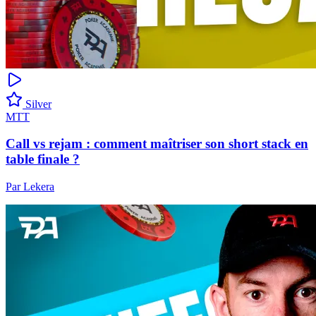
Silver
MTT
Call vs rejam : comment maîtriser son short stack en
table finale ?
Par Lekera