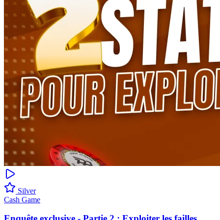
Silver
Cash Game
Enquête exclusive - Partie 2 : Exploiter les failles