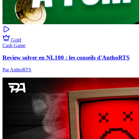
Gold
Cash Game
Review solver en NL100 : les conseils d'AnthoRTS
Par AnthoRTS