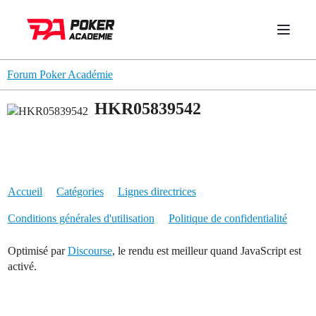
Forum Poker Académie
HKR05839542
Accueil
Catégories
Lignes directrices
Conditions générales d'utilisation
Politique de confidentialité
Optimisé par
Discourse
, le rendu est meilleur quand JavaScript est
activé.