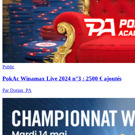
Public
PokAc Winamax Live 2024 n°3 : 2500 € ajoutés
Par Dorian_PA