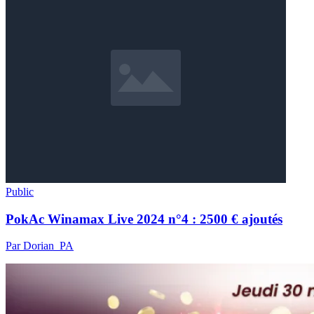
Public
PokAc Winamax Live 2024 n°4 : 2500 € ajoutés
Par Dorian_PA