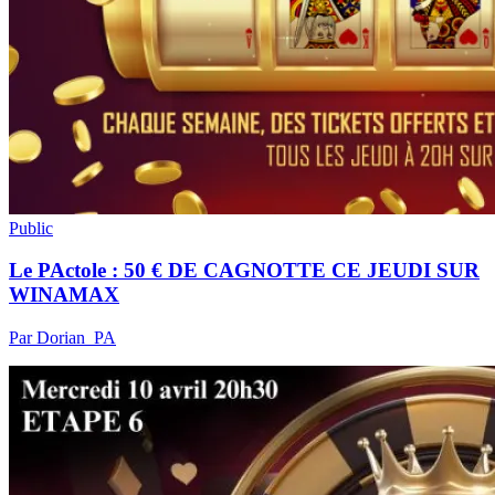
Public
Le PActole : 50 € DE CAGNOTTE CE JEUDI SUR
WINAMAX
Par Dorian_PA