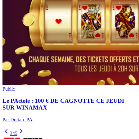
Public
Le PActole : 100 € DE CAGNOTTE CE JEUDI
SUR WINAMAX
Par Dorian_PA
3
4
5