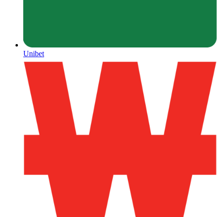
Unibet