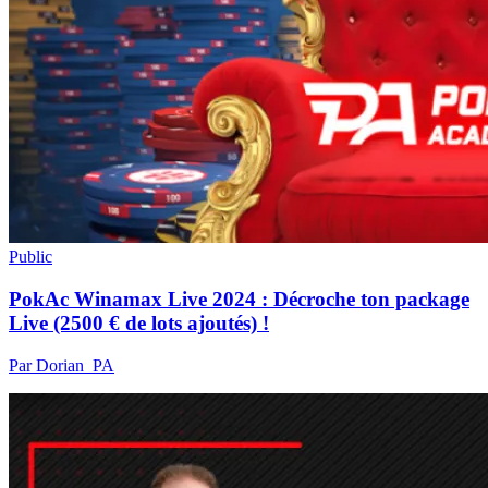
Public
PokAc Winamax Live 2024 : Décroche ton package
Live (2500 € de lots ajoutés) !
Par Dorian_PA