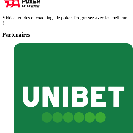
Vidéos, guides et coachings de poker. Progressez avec les meilleurs
!
Partenaires