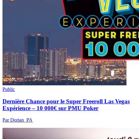
Public
Dernière Chance pour le Super Freeroll Las Vegas
Expérience – 10 000€ sur PMU Poker
Par Dorian_PA