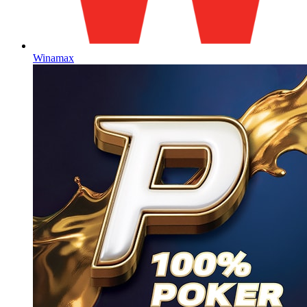
Winamax